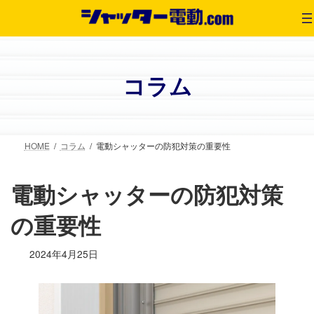
コ
ナ
ン
ビ
テ
ゲ
ン
ー
ツ
シ
コラム
へ
ョ
ス
ン
キ
に
ッ
移
HOME
コラム
電動シャッターの防犯対策の重要性
プ
動
電動シャッターの防犯対策
の重要性
2024年4月25日